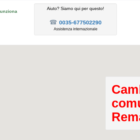
Aiuto? Siamo qui per questo!
unziona
☎
0035-677502290
Assistenza internazionale
Camb
comu
Rema