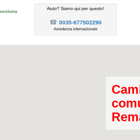
Aiuto? Siamo qui per questo!
unziona
☎
0035-677502290
Assistenza internazionale
Camb
comu
Rema